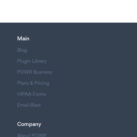
Main
Blog
Plugin Library
POWR Business
Plans & Pricing
HIPAA Forms
Email Blast
Company
About POWR