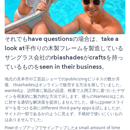
それでもhave questionsの場合は、take a
look at手作りの木製フレームを製造している
サングラス会社のrbiashadesがcraftsを持っ
ているものをseen in their business。
地元の見本市や工芸品ショーでのpublicizingビジネスの数か月
後、rbiashadesはオンラインで販売する方法を探していました。
wantedは、訪問者に製品の品質、軽量で人間工学に基づいたデザ
インを視覚的に魅力的な方法で示します。彼らのNamescoはこれ
に対する適切な解決策を提供しませんでした。彼らはpowrスライ
ダーを見つける前にdifferent third-party appsを試しましたが、
サイトの一部であるかのように見えず、不格好で使いにくいもの
はありませんでした。
Powrポップアップでサインアップしたa small amount of time