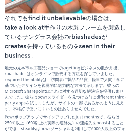
それでもfind it unbelievableの場合は、
take a look at手作りの木製フレームを製造し
ているサングラス会社のrbiashadesが
createsを持っているものをseen in their
business。
地元の見本市や工芸品ショーでのgettingビジネスの数か月後、
rbiashadesはオンラインで販売する方法を探していました。
required the abilityは、訪問者に製品の品質、軽量で人間工学に
基づいたデザインを視覚的に魅力的な方法で示します。彼らの
Microsoft Sharepointはこれに対する適切な解決策を提供しませ
んでした。彼らはpowrスライダーを見つける前にdifferent third-
party appsを試しましたが、サイトの一部であるかのように見え
ず、不格好で使いにくいものはありませんでした。
Powrポップアップでサインアップしたjust monthsで、彼らは
250％以上（600以上の実際の連絡先）の連絡先をboostすること
ができ、steadilyはpowrソーシャルを利用して6000人以上のフォ