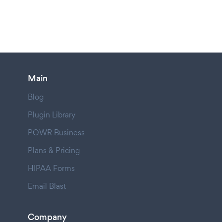
Main
Blog
Plugin Library
POWR Business
Plans & Pricing
HIPAA Forms
Email Blast
Company