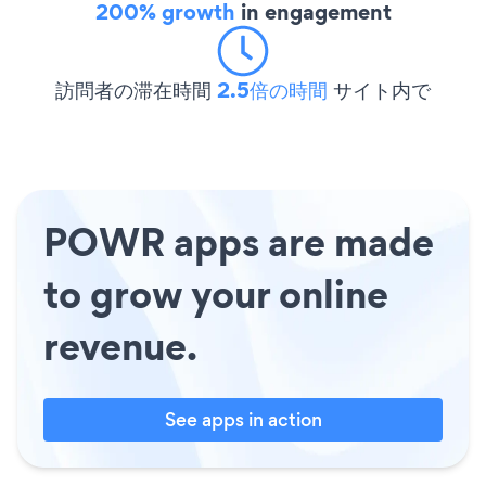
200% growth
in engagement
訪問者の滞在時間
2.5倍の時間
サイト内で
POWR apps are made
to grow your online
revenue.
See apps in action