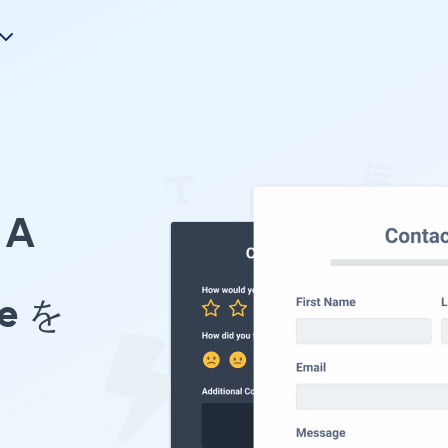
A
pe を