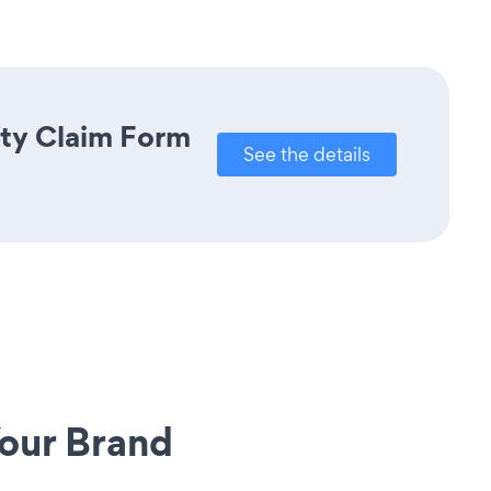
nty Claim Form
See the details
our Brand