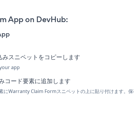
rm App on DevHub:
App
rm埋め込みスニペットをコピーします
 your app
め込みコード要素に追加します
Warranty Claim Formスニペットの上に貼り付けます。保