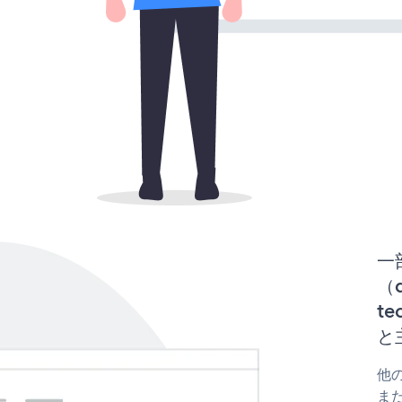
一
（d
te
と
他の
また