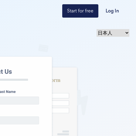
Start for free
Log In