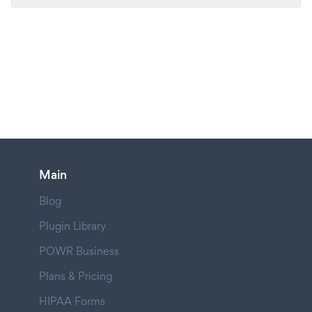
Main
Blog
Plugin Library
POWR Business
Plans & Pricing
HIPAA Forms