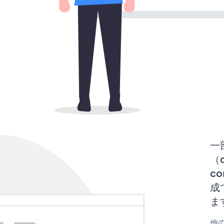
一
（d
co
成
ま
他の