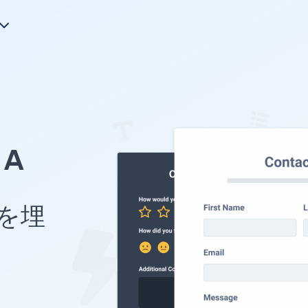
A
 を埋