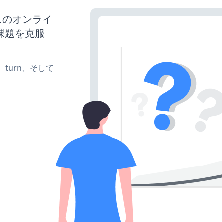
スのオンライ
課題を克服
te、turn、そして