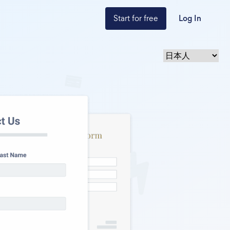
Start for free
Log In