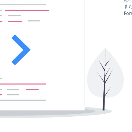
また
Fo