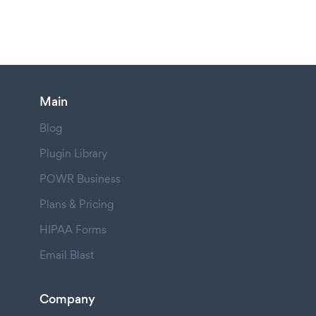
Main
Blog
Plugin Library
POWR Business
Plans & Pricing
HIPAA Forms
Email Blast
Company