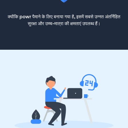
क्योंकि powr पैमाने के लिए बनाया गया है, इसमें सबसे उन्नत अंतर्निहित
सुरक्षा और उच्च-मात्रा की क्षमताएं उपलब्ध हैं।