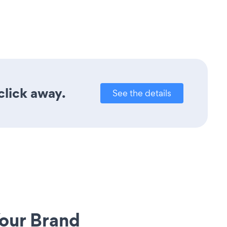
click away.
See the details
our Brand