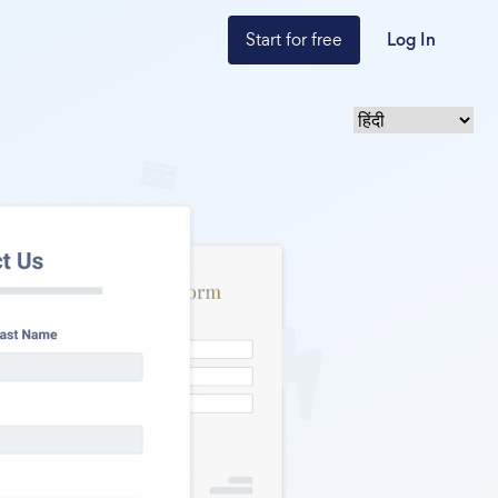
Start for free
Log In