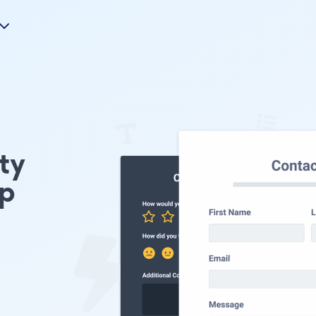
nty
p