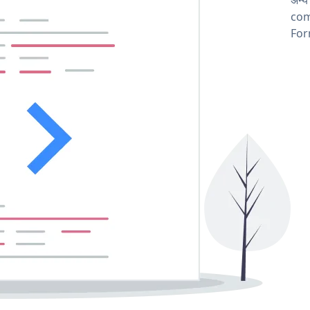
comp
Form