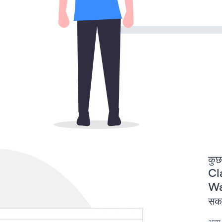
कुछ
Cla
Wa
सकत
अन्