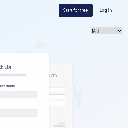
Start for free
Log In