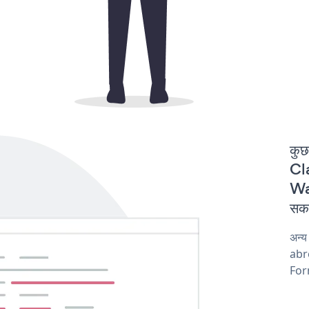
कुछ
Cla
Wa
सकत
अन्
abro
For