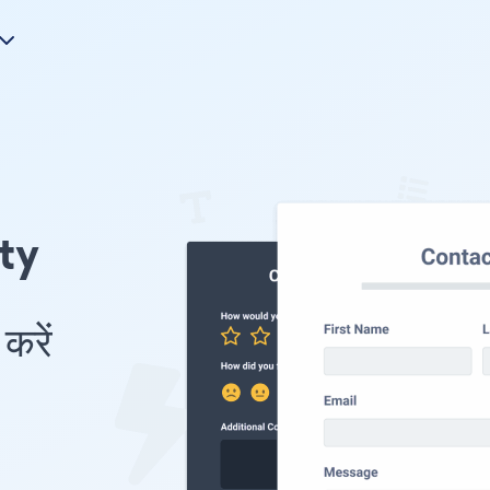
nty
करें