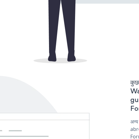
कुछ
Wa
gur
For
अन्
abro
For