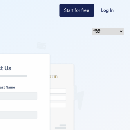
Start for free
Log In