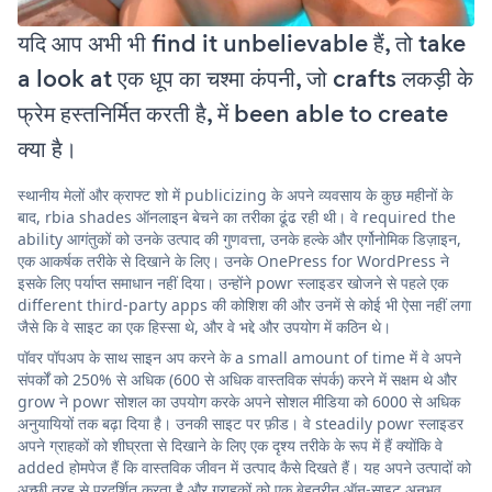
यदि आप अभी भी find it unbelievable हैं, तो take
a look at एक धूप का चश्मा कंपनी, जो crafts लकड़ी के
फ्रेम हस्तनिर्मित करती है, में been able to create
क्या है।
स्थानीय मेलों और क्राफ्ट शो में publicizing के अपने व्यवसाय के कुछ महीनों के
बाद, rbia shades ऑनलाइन बेचने का तरीका ढूंढ रही थी। वे required the
ability आगंतुकों को उनके उत्पाद की गुणवत्ता, उनके हल्के और एर्गोनोमिक डिज़ाइन,
एक आकर्षक तरीके से दिखाने के लिए। उनके OnePress for WordPress ने
इसके लिए पर्याप्त समाधान नहीं दिया। उन्होंने powr स्लाइडर खोजने से पहले एक
different third-party apps की कोशिश की और उनमें से कोई भी ऐसा नहीं लगा
जैसे कि वे साइट का एक हिस्सा थे, और वे भद्दे और उपयोग में कठिन थे।
पॉवर पॉपअप के साथ साइन अप करने के a small amount of time में वे अपने
संपर्कों को 250% से अधिक (600 से अधिक वास्तविक संपर्क) करने में सक्षम थे और
grow ने powr सोशल का उपयोग करके अपने सोशल मीडिया को 6000 से अधिक
अनुयायियों तक बढ़ा दिया है। उनकी साइट पर फ़ीड। वे steadily powr स्लाइडर
अपने ग्राहकों को शीघ्रता से दिखाने के लिए एक दृश्य तरीके के रूप में हैं क्योंकि वे
added होमपेज हैं कि वास्तविक जीवन में उत्पाद कैसे दिखते हैं। यह अपने उत्पादों को
अच्छी तरह से प्रदर्शित करता है और ग्राहकों को एक बेहतरीन ऑन-साइट अनुभव