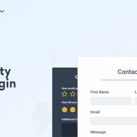
nty
gin