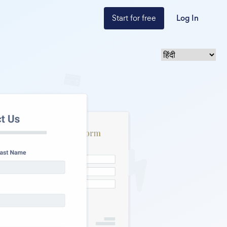
Start for free
Log In