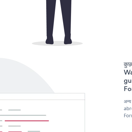
कुछ
Wa
gur
For
अन्
abro
Form