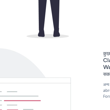
कुछ
Cla
Wa
सकत
अन्
abro
For