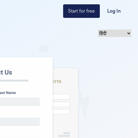
Start for free
Log In