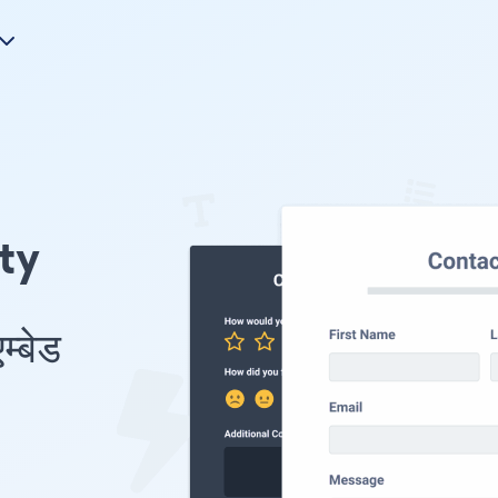
nty
्बेड