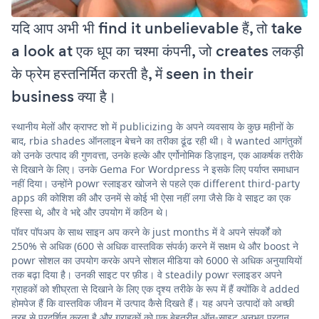
यदि आप अभी भी find it unbelievable हैं, तो take
a look at एक धूप का चश्मा कंपनी, जो creates लकड़ी
के फ्रेम हस्तनिर्मित करती है, में seen in their
business क्या है।
स्थानीय मेलों और क्राफ्ट शो में publicizing के अपने व्यवसाय के कुछ महीनों के
बाद, rbia shades ऑनलाइन बेचने का तरीका ढूंढ रही थी। वे wanted आगंतुकों
को उनके उत्पाद की गुणवत्ता, उनके हल्के और एर्गोनोमिक डिज़ाइन, एक आकर्षक तरीके
से दिखाने के लिए। उनके Gema For Wordpress ने इसके लिए पर्याप्त समाधान
नहीं दिया। उन्होंने powr स्लाइडर खोजने से पहले एक different third-party
apps की कोशिश की और उनमें से कोई भी ऐसा नहीं लगा जैसे कि वे साइट का एक
हिस्सा थे, और वे भद्दे और उपयोग में कठिन थे।
पॉवर पॉपअप के साथ साइन अप करने के just months में वे अपने संपर्कों को
250% से अधिक (600 से अधिक वास्तविक संपर्क) करने में सक्षम थे और boost ने
powr सोशल का उपयोग करके अपने सोशल मीडिया को 6000 से अधिक अनुयायियों
तक बढ़ा दिया है। उनकी साइट पर फ़ीड। वे steadily powr स्लाइडर अपने
ग्राहकों को शीघ्रता से दिखाने के लिए एक दृश्य तरीके के रूप में हैं क्योंकि वे added
होमपेज हैं कि वास्तविक जीवन में उत्पाद कैसे दिखते हैं। यह अपने उत्पादों को अच्छी
तरह से प्रदर्शित करता है और ग्राहकों को एक बेहतरीन ऑन-साइट अनुभव प्रदान