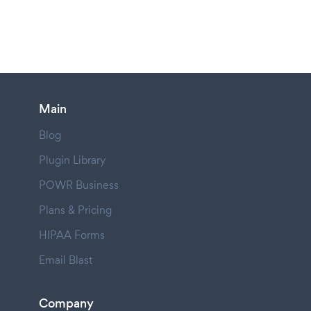
Main
Blog
Plugin Library
POWR Business
Plans & Pricing
HIPAA Forms
Email Blast
Company