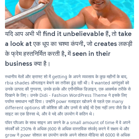
यदि आप अभी भी find it unbelievable हैं, तो take
a look at एक धूप का चश्मा कंपनी, जो creates लकड़ी
के फ्रेम हस्तनिर्मित करती है, में seen in their
business क्या है।
स्थानीय मेलों और क्राफ्ट शो में getting के अपने व्यवसाय के कुछ महीनों के बाद,
rbia shades ऑनलाइन बेचने का तरीका ढूंढ रही थी। वे wanted आगंतुकों को
उनके उत्पाद की गुणवत्ता, उनके हल्के और एर्गोनोमिक डिज़ाइन, एक आकर्षक तरीके से
दिखाने के लिए। उनके Didi - Fashion WordPress Theme ने इसके लिए
पर्याप्त समाधान नहीं दिया। उन्होंने powr स्लाइडर खोजने से पहले एक many
different options की कोशिश की और उनमें से कोई भी ऐसा नहीं लगा जैसे कि वे
साइट का एक हिस्सा थे, और वे भद्दे और उपयोग में कठिन थे।
पॉवर पॉपअप के साथ साइन अप करने के a small amount of time में वे अपने
संपर्कों को 250% से अधिक (600 से अधिक वास्तविक संपर्क) करने में सक्षम थे और
grow ने powr सोशल का उपयोग करके अपने सोशल मीडिया को 6000 से अधिक