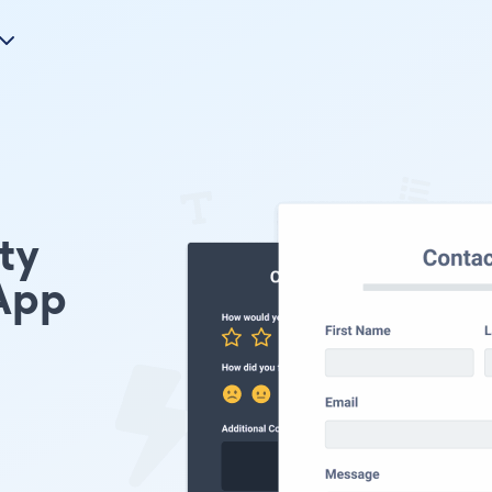
nty
App