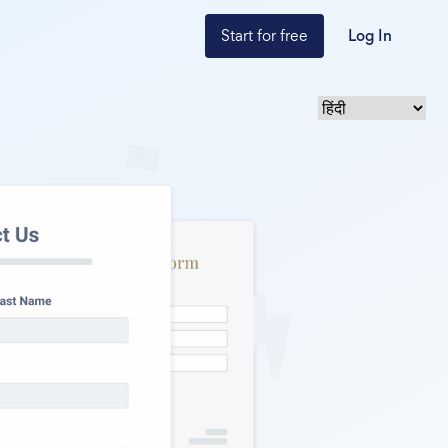
Start for free
Log In