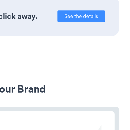
click away.
See the details
our Brand