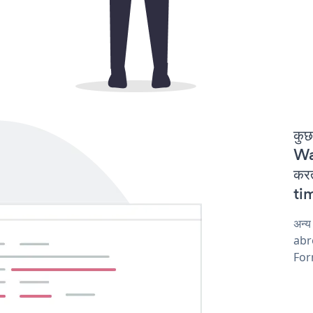
कुछ
Wa
कर
tim
अन्
abro
Form