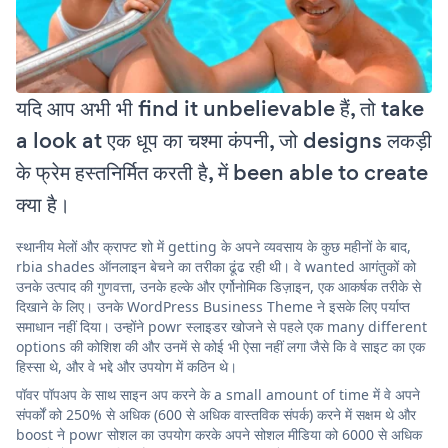
यदि आप अभी भी find it unbelievable हैं, तो take
a look at एक धूप का चश्मा कंपनी, जो designs लकड़ी
के फ्रेम हस्तनिर्मित करती है, में been able to create
क्या है।
स्थानीय मेलों और क्राफ्ट शो में getting के अपने व्यवसाय के कुछ महीनों के बाद,
rbia shades ऑनलाइन बेचने का तरीका ढूंढ रही थी। वे wanted आगंतुकों को
उनके उत्पाद की गुणवत्ता, उनके हल्के और एर्गोनोमिक डिज़ाइन, एक आकर्षक तरीके से
दिखाने के लिए। उनके WordPress Business Theme ने इसके लिए पर्याप्त
समाधान नहीं दिया। उन्होंने powr स्लाइडर खोजने से पहले एक many different
options की कोशिश की और उनमें से कोई भी ऐसा नहीं लगा जैसे कि वे साइट का एक
हिस्सा थे, और वे भद्दे और उपयोग में कठिन थे।
पॉवर पॉपअप के साथ साइन अप करने के a small amount of time में वे अपने
संपर्कों को 250% से अधिक (600 से अधिक वास्तविक संपर्क) करने में सक्षम थे और
boost ने powr सोशल का उपयोग करके अपने सोशल मीडिया को 6000 से अधिक