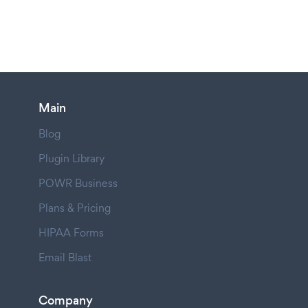
Main
Blog
Plugin Library
POWR Business
Plans & Pricing
HIPAA Forms
Email Blast
Company