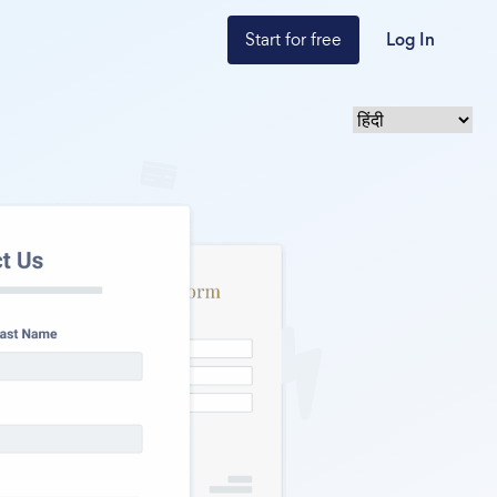
Start for free
Log In