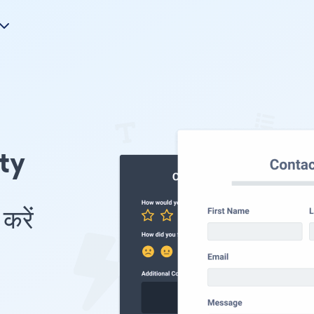
nty
करें