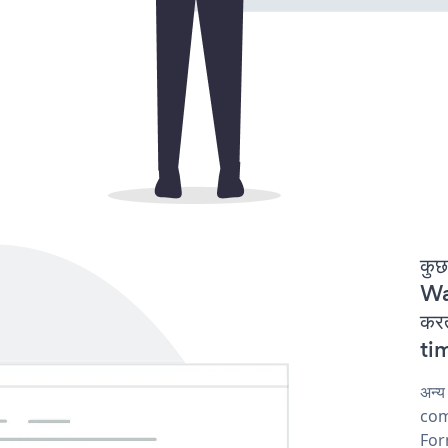
कुछ
Wa
कर
tim
अन्
comp
For