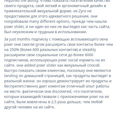
required the ability, чтобы показать посетителям качество
своего продукта, свой легкий и эргономичный дизайн в
привлекательной визуальной форме. их Zyro не
предоставили для этого адекватного решения. они
попробовали many different options, прежде чем нашли
powr slider, и ни один из них не выглядел как часть сайта,
был неуклюжим и трудным в использовании.
За just months подписку с помощью всплывающего окна
powr они смогли grow расширить свои контакты более чем
на 250% (более 600 реальных контактов) и steadily
расширили свои социальные сети до более 6000
подписчиков, использующих powr social кормить на их
сайте. они added powr slider как визуальный способ
быстро показать своим клиентам, поскольку они являются
landing on домашней страницей, как продукты выглядят в
реальной жизни. он хорошо демонстрирует их продукты и
беспрепятственно дает клиентам отличный опыт работы
на месте. фактически они discovered, что посетители,
которые взаимодействовали с приложениями powr на их
сайте, были вовлечены в 2,5 раза дольше, чем любой
другой человек на их сайте.