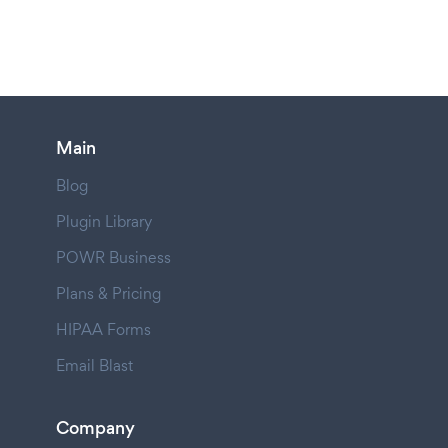
Main
Blog
Plugin Library
POWR Business
Plans & Pricing
HIPAA Forms
Email Blast
Company