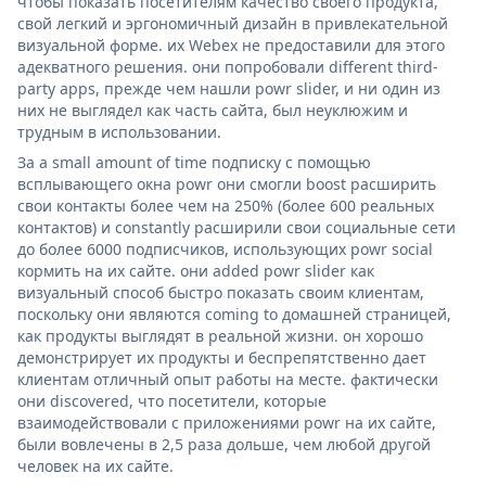
чтобы показать посетителям качество своего продукта,
свой легкий и эргономичный дизайн в привлекательной
визуальной форме. их Webex не предоставили для этого
адекватного решения. они попробовали different third-
party apps, прежде чем нашли powr slider, и ни один из
них не выглядел как часть сайта, был неуклюжим и
трудным в использовании.
За a small amount of time подписку с помощью
всплывающего окна powr они смогли boost расширить
свои контакты более чем на 250% (более 600 реальных
контактов) и constantly расширили свои социальные сети
до более 6000 подписчиков, использующих powr social
кормить на их сайте. они added powr slider как
визуальный способ быстро показать своим клиентам,
поскольку они являются coming to домашней страницей,
как продукты выглядят в реальной жизни. он хорошо
демонстрирует их продукты и беспрепятственно дает
клиентам отличный опыт работы на месте. фактически
они discovered, что посетители, которые
взаимодействовали с приложениями powr на их сайте,
были вовлечены в 2,5 раза дольше, чем любой другой
человек на их сайте.