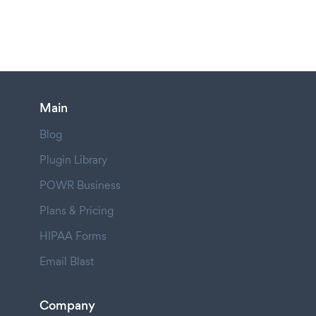
Main
Blog
Plugin Library
POWR Business
Plans & Pricing
HIPAA Forms
Email Blast
Company