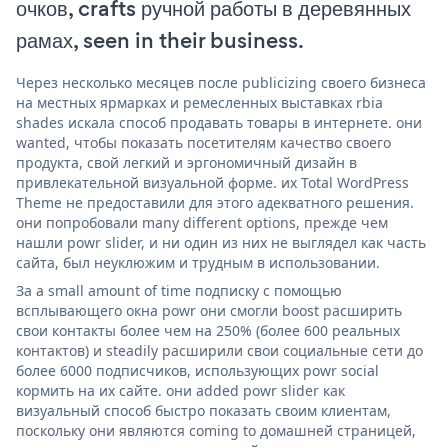
очков, crafts ручной работы в деревянных
рамах, seen in their business.
Через несколько месяцев после publicizing своего бизнеса
на местных ярмарках и ремесленных выставках rbia
shades искала способ продавать товары в интернете. они
wanted, чтобы показать посетителям качество своего
продукта, свой легкий и эргономичный дизайн в
привлекательной визуальной форме. их Total WordPress
Theme не предоставили для этого адекватного решения.
они попробовали many different options, прежде чем
нашли powr slider, и ни один из них не выглядел как часть
сайта, был неуклюжим и трудным в использовании.
За a small amount of time подписку с помощью
всплывающего окна powr они смогли boost расширить
свои контакты более чем на 250% (более 600 реальных
контактов) и steadily расширили свои социальные сети до
более 6000 подписчиков, использующих powr social
кормить на их сайте. они added powr slider как
визуальный способ быстро показать своим клиентам,
поскольку они являются coming to домашней страницей,