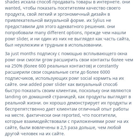
shades искала способ продавать товары в интернете. они
wanted, чтобы показать посетителям качество своего
продукта, свой легкий и эргономичный дизайн в
привлекательной визуальной форме. их Sylius не
предоставили для этого адекватного решения. они
попробовали many different options, прежде чем нашли
powr slider, и ни один из них не выглядел как часть сайта,
был неуклюжим и трудным в использовании.
За just months подписку с помощью всплывающего окна
powr они смогли grow расширить свои контакты более чем
на 250% (более 600 реальных контактов) и constantly
расширили свои социальные сети до более 6000
подписчиков, использующих powr social кормить на их
сайте. они added powr slider как визуальный способ
быстро показать своим клиентам, поскольку они являются
landing on домашней страницей, как продукты выглядят в
реальной жизни. он хорошо демонстрирует их продукты и
беспрепятственно дает клиентам отличный опыт работы
на месте. фактически они reported, что посетители,
которые взаимодействовали с приложениями powr на их
сайте, были вовлечены в 2,5 раза дольше, чем любой
другой человек на их сайте.