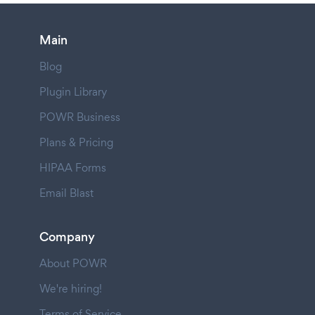
Main
Blog
Plugin Library
POWR Business
Plans & Pricing
HIPAA Forms
Email Blast
Company
About POWR
We're hiring!
Terms of Service