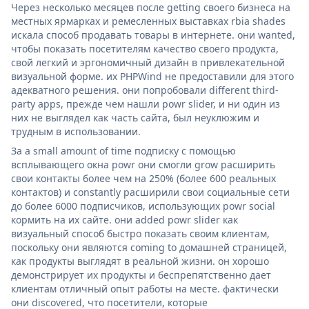
Через несколько месяцев после getting своего бизнеса на
местных ярмарках и ремесленных выставках rbia shades
искала способ продавать товары в интернете. они wanted,
чтобы показать посетителям качество своего продукта,
свой легкий и эргономичный дизайн в привлекательной
визуальной форме. их PHPWind не предоставили для этого
адекватного решения. они попробовали different third-
party apps, прежде чем нашли powr slider, и ни один из
них не выглядел как часть сайта, был неуклюжим и
трудным в использовании.
За a small amount of time подписку с помощью
всплывающего окна powr они смогли grow расширить
свои контакты более чем на 250% (более 600 реальных
контактов) и constantly расширили свои социальные сети
до более 6000 подписчиков, использующих powr social
кормить на их сайте. они added powr slider как
визуальный способ быстро показать своим клиентам,
поскольку они являются coming to домашней страницей,
как продукты выглядят в реальной жизни. он хорошо
демонстрирует их продукты и беспрепятственно дает
клиентам отличный опыт работы на месте. фактически
они discovered, что посетители, которые