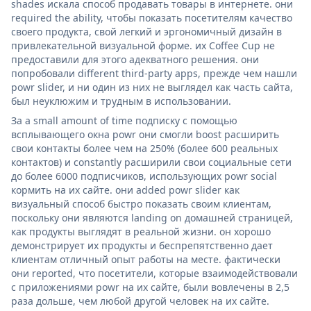
shades искала способ продавать товары в интернете. они
required the ability, чтобы показать посетителям качество
своего продукта, свой легкий и эргономичный дизайн в
привлекательной визуальной форме. их Coffee Cup не
предоставили для этого адекватного решения. они
попробовали different third-party apps, прежде чем нашли
powr slider, и ни один из них не выглядел как часть сайта,
был неуклюжим и трудным в использовании.
За a small amount of time подписку с помощью
всплывающего окна powr они смогли boost расширить
свои контакты более чем на 250% (более 600 реальных
контактов) и constantly расширили свои социальные сети
до более 6000 подписчиков, использующих powr social
кормить на их сайте. они added powr slider как
визуальный способ быстро показать своим клиентам,
поскольку они являются landing on домашней страницей,
как продукты выглядят в реальной жизни. он хорошо
демонстрирует их продукты и беспрепятственно дает
клиентам отличный опыт работы на месте. фактически
они reported, что посетители, которые взаимодействовали
с приложениями powr на их сайте, были вовлечены в 2,5
раза дольше, чем любой другой человек на их сайте.