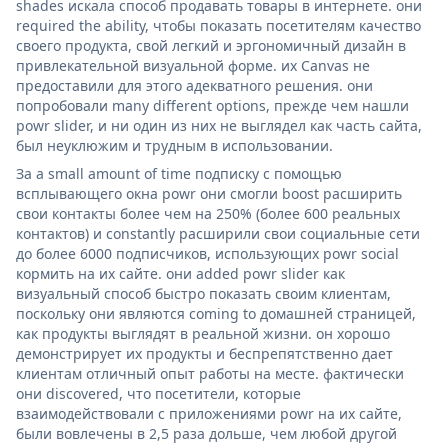
shades искала способ продавать товары в интернете. они
required the ability, чтобы показать посетителям качество
своего продукта, свой легкий и эргономичный дизайн в
привлекательной визуальной форме. их Canvas не
предоставили для этого адекватного решения. они
попробовали many different options, прежде чем нашли
powr slider, и ни один из них не выглядел как часть сайта,
был неуклюжим и трудным в использовании.
За a small amount of time подписку с помощью
всплывающего окна powr они смогли boost расширить
свои контакты более чем на 250% (более 600 реальных
контактов) и constantly расширили свои социальные сети
до более 6000 подписчиков, использующих powr social
кормить на их сайте. они added powr slider как
визуальный способ быстро показать своим клиентам,
поскольку они являются coming to домашней страницей,
как продукты выглядят в реальной жизни. он хорошо
демонстрирует их продукты и беспрепятственно дает
клиентам отличный опыт работы на месте. фактически
они discovered, что посетители, которые
взаимодействовали с приложениями powr на их сайте,
были вовлечены в 2,5 раза дольше, чем любой другой