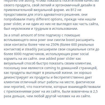
required the ability, чтобы показать посетителям качество
своего продукта, свой легкий и эргономичный дизайн в
привлекательной визуальной форме. их B12 не
предоставили для этого адекватного решения. они
попробовали many different options, прежде чем нашли
powr slider, и ни один из них не выглядел как часть сайта,
был неуклюжим и трудным в использовании.
За a small amount of time подписку с помощью
всплывающего окна powr они смогли boost расширить
свои контакты более чем на 250% (более 600 реальных
контактов) и steadily расширили свои социальные сети до
более 6000 подписчиков, использующих powr social
кормить на их сайте. они added powr slider как
визуальный способ быстро показать своим клиентам,
поскольку они являются coming to домашней страницей,
как продукты выглядят в реальной жизни. он хорошо
демонстрирует их продукты и беспрепятственно дает
клиентам отличный опыт работы на месте. фактически
они reported, что посетители, которые взаимодействовали
с приложениями powr на их сайте, были вовлечены в 2,5
раза дольше, чем любой другой человек на их сайте.