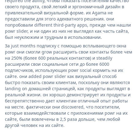
required the ability, чтобы показать посетителям качество
своего продукта, свой легкий и эргономичный дизайн в
привлекательной визуальной форме. их Agama не
предоставили для этого адекватного решения. они
попробовали different third-party apps, прежде чем нашли
powr slider, и ни один из них не выглядел как часть сайта,
был неуклюжим и трудным в использовании.
За just months подписку с помощью всплывающего окна
powr они смогли grow расширить свои контакты более чем
на 250% (более 600 реальных контактов) и steadily
расширили свои социальные сети до более 6000
подписчиков, использующих powr social кормить на их
сайте. они added powr slider как визуальный способ
быстро показать своим клиентам, поскольку они являются
landing on домашней страницей, как продукты выглядят в
реальной жизни. он хорошо демонстрирует их продукты и
беспрепятственно дает клиентам отличный опыт работы
на месте. фактически они discovered, что посетители,
которые взаимодействовали с приложениями powr на их
сайте, были вовлечены в 2,5 раза дольше, чем любой
другой человек на их сайте.