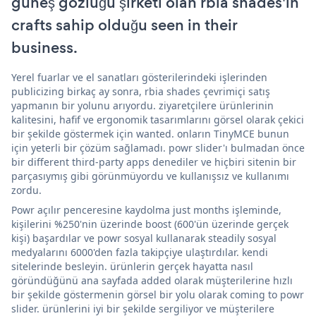
güneş gözlüğü şirketi olan rbia shades'in
crafts sahip olduğu seen in their
business.
Yerel fuarlar ve el sanatları gösterilerindeki işlerinden
publicizing birkaç ay sonra, rbia shades çevrimiçi satış
yapmanın bir yolunu arıyordu. ziyaretçilere ürünlerinin
kalitesini, hafif ve ergonomik tasarımlarını görsel olarak çekici
bir şekilde göstermek için wanted. onların TinyMCE bunun
için yeterli bir çözüm sağlamadı. powr slider'ı bulmadan önce
bir different third-party apps denediler ve hiçbiri sitenin bir
parçasıymış gibi görünmüyordu ve kullanışsız ve kullanımı
zordu.
Powr açılır penceresine kaydolma just months işleminde,
kişilerini %250'nin üzerinde boost (600'ün üzerinde gerçek
kişi) başardılar ve powr sosyal kullanarak steadily sosyal
medyalarını 6000'den fazla takipçiye ulaştırdılar. kendi
sitelerinde besleyin. ürünlerin gerçek hayatta nasıl
göründüğünü ana sayfada added olarak müşterilerine hızlı
bir şekilde göstermenin görsel bir yolu olarak coming to powr
slider. ürünlerini iyi bir şekilde sergiliyor ve müşterilere