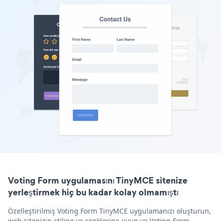
Voting Form uygulamasını TinyMCE sitenize
yerleştirmek hiç bu kadar kolay olmamıştı
Özelleştirilmiş Voting Form TinyMCE uygulamanızı oluşturun,
web sitenizin stiline ve renklerine uyun ve Voting Form