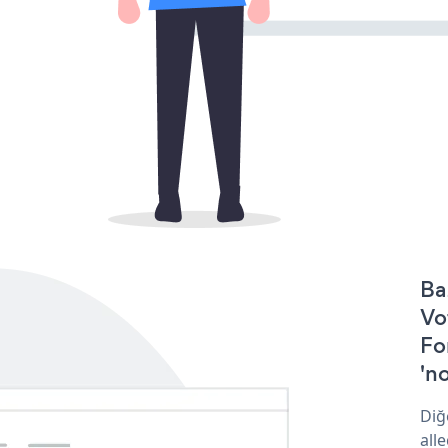
Ba
Vo
Fo
'no
Diğ
all