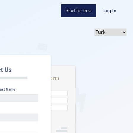
Start for free
Log In