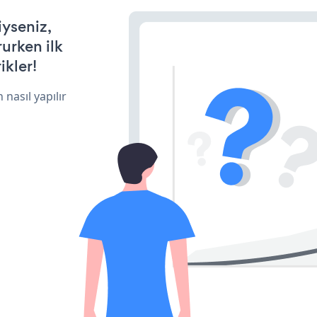
iyseniz,
rurken ilk
ikler!
 nasıl yapılır