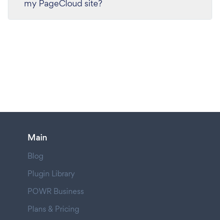
my PageCloud site?
Main
Blog
Plugin Library
POWR Business
Plans & Pricing