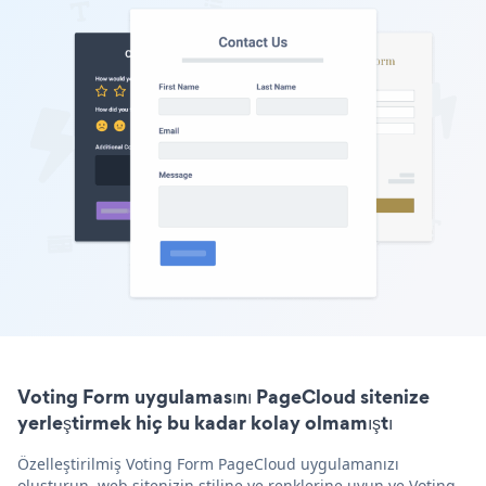
Voting Form uygulamasını PageCloud sitenize
yerleştirmek hiç bu kadar kolay olmamıştı
Özelleştirilmiş Voting Form PageCloud uygulamanızı
oluşturun, web sitenizin stiline ve renklerine uyun ve Voting