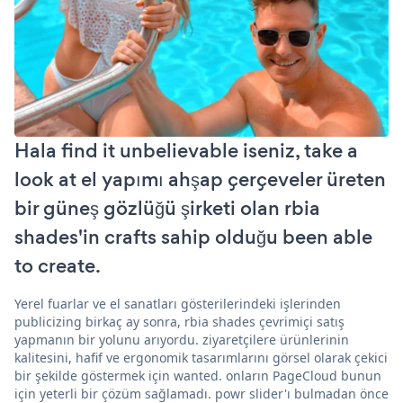
Hala find it unbelievable iseniz, take a
look at el yapımı ahşap çerçeveler üreten
bir güneş gözlüğü şirketi olan rbia
shades'in crafts sahip olduğu been able
to create.
Yerel fuarlar ve el sanatları gösterilerindeki işlerinden
publicizing birkaç ay sonra, rbia shades çevrimiçi satış
yapmanın bir yolunu arıyordu. ziyaretçilere ürünlerinin
kalitesini, hafif ve ergonomik tasarımlarını görsel olarak çekici
bir şekilde göstermek için wanted. onların PageCloud bunun
için yeterli bir çözüm sağlamadı. powr slider'ı bulmadan önce