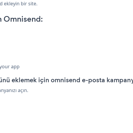
 ekleyin bir site.
n Omnisend:
 your app
sünü eklemek için omnisend e-posta kampany
nyanızı açın.