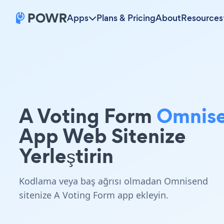
Apps
Plans & Pricing
About
Resources
A Voting Form
Omnis
App Web Sitenize
Yerleştirin
Kodlama veya baş ağrısı olmadan Omnisend
sitenize A Voting Form app ekleyin.