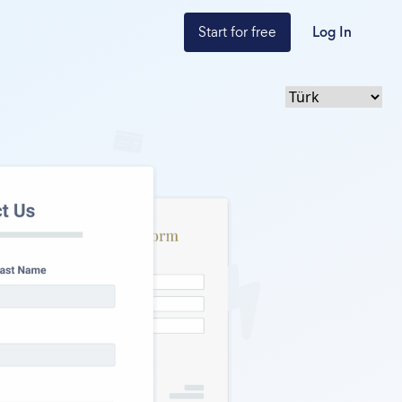
Start for free
Log In