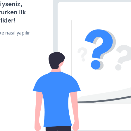
iyseniz,
rurken ilk
ikler!
e nasıl yapılır