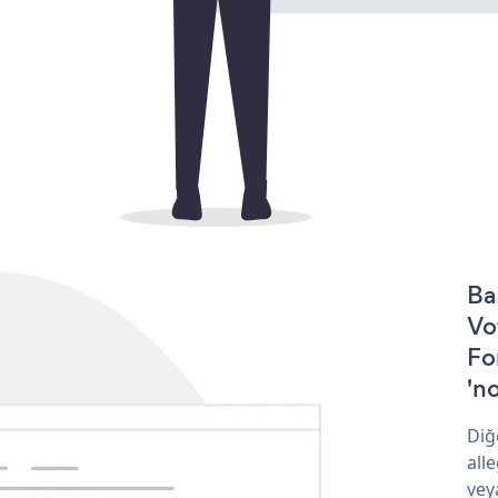
Ba
Vo
Fo
'no
Diğ
all
vey