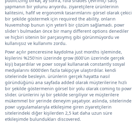
publicizing birkaç ay sonra, rbia shades çevrimiçi satış
yapmanın bir yolunu arıyordu. ziyaretçilere ürünlerinin
kalitesini, hafif ve ergonomik tasarımlarını görsel olarak çekici
bir şekilde göstermek için required the ability. onların
Nuvemshop bunun için yeterli bir çözüm sağlamadı. powr
slider'ı bulmadan önce bir many different options denediler
ve hiçbiri sitenin bir parçasıymış gibi görünmüyordu ve
kullanışsız ve kullanımı zordu.
Powr açılır penceresine kaydolma just months işleminde,
kişilerini %250'nin üzerinde grow (600'ün üzerinde gerçek
kişi) başardılar ve powr sosyal kullanarak constantly sosyal
medyalarını 6000'den fazla takipçiye ulaştırdılar. kendi
sitelerinde besleyin. ürünlerin gerçek hayatta nasıl
göründüğünü ana sayfada added olarak müşterilerine hızlı
bir şekilde göstermenin görsel bir yolu olarak coming to powr
slider. ürünlerini iyi bir şekilde sergiliyor ve müşterilere
mükemmel bir yerinde deneyim yaşatıyor. aslında, sitelerinde
powr uygulamalarıyla etkileşime giren ziyaretçilerin
sitelerindeki diğer kişilerden 2,5 kat daha uzun süre
etkileşimde bulundukları discovered.