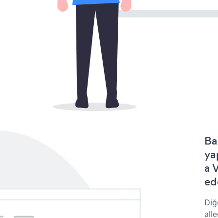
Ba
ya
a 
ede
Diğ
all