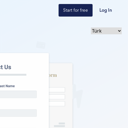
Start for free
Log In