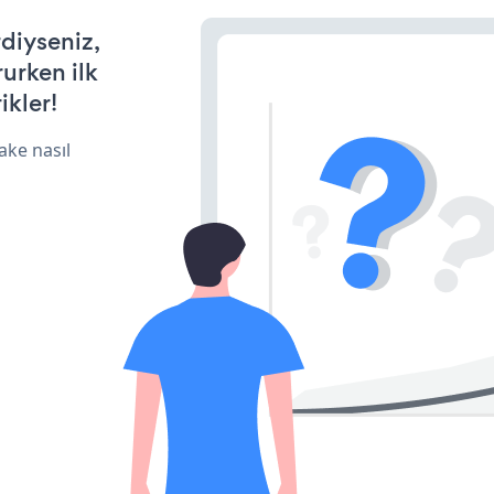
rdiyseniz,
rurken ilk
ikler!
ake nasıl