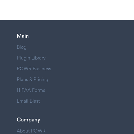
Main
Blog
Plugin Library
POWR Business
Plans & Pricing
HIPAA Forms
Email Blast
Company
About POWR