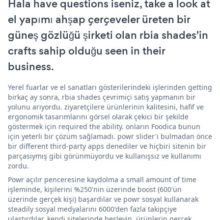
Hala have questions iseniz, take a look at
el yapımı ahşap çerçeveler üreten bir
güneş gözlüğü şirketi olan rbia shades'in
crafts sahip olduğu seen in their
business.
Yerel fuarlar ve el sanatları gösterilerindeki işlerinden getting
birkaç ay sonra, rbia shades çevrimiçi satış yapmanın bir
yolunu arıyordu. ziyaretçilere ürünlerinin kalitesini, hafif ve
ergonomik tasarımlarını görsel olarak çekici bir şekilde
göstermek için required the ability. onların Foodica bunun
için yeterli bir çözüm sağlamadı. powr slider'ı bulmadan önce
bir different third-party apps denediler ve hiçbiri sitenin bir
parçasıymış gibi görünmüyordu ve kullanışsız ve kullanımı
zordu.
Powr açılır penceresine kaydolma a small amount of time
işleminde, kişilerini %250'nin üzerinde boost (600'ün
üzerinde gerçek kişi) başardılar ve powr sosyal kullanarak
steadily sosyal medyalarını 6000'den fazla takipçiye
ulaştırdılar. kendi sitelerinde besleyin. ürünlerin gerçek