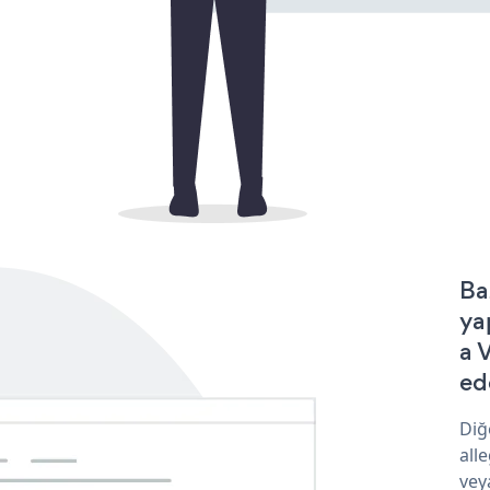
Ba
ya
a 
ede
Diğ
all
vey