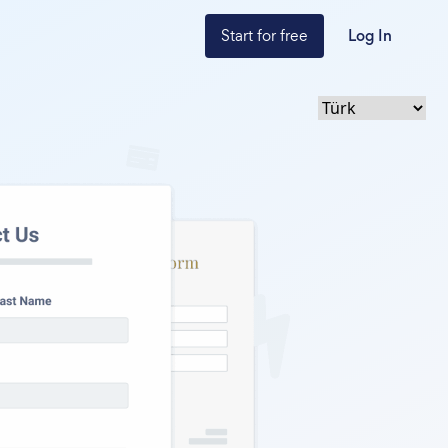
Start for free
Log In