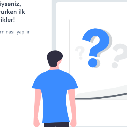
iyseniz,
rurken ilk
ikler!
n nasıl yapılır