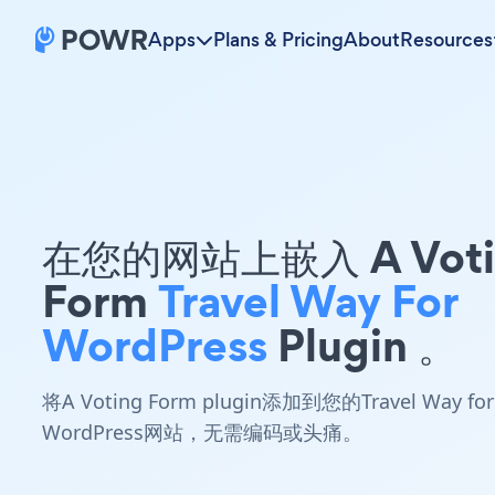
Apps
Plans & Pricing
About
Resources
在您的网站上嵌入 A Voti
Form
Travel Way For
WordPress
Plugin 。
将A Voting Form plugin添加到您的Travel Way for
WordPress网站，无需编码或头痛。