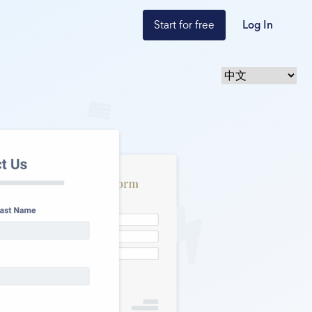
Start for free
Log In