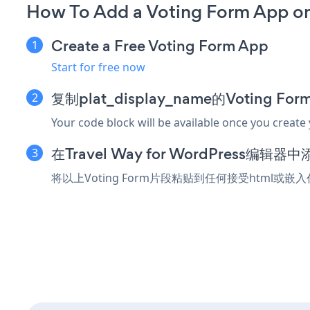
How To Add a Voting Form App on
Create a Free Voting Form App
Start for free now
复制plat_display_name的Voting F
Your code block will be available once you create
在Travel Way for WordPress编
将以上Voting Form片段粘贴到任何接受html或嵌入代码