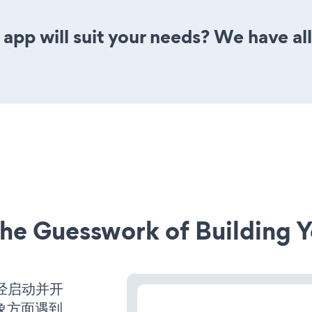
app will suit your needs? We have all
he Guesswork of Building Y
站已经启动并开
象方面遇到