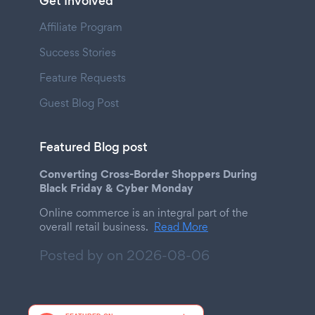
Get Involved
Affiliate Program
Success Stories
Feature Requests
Guest Blog Post
Featured Blog post
Converting Cross-Border Shoppers During
Black Friday & Cyber Monday
Online commerce is an integral part of the
overall retail business.
Read More
Posted by on
2026-08-06