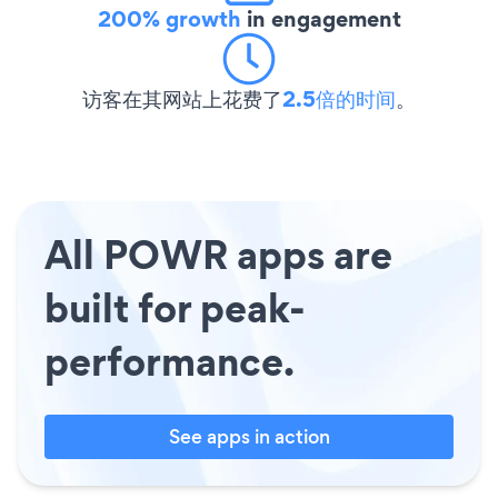
200% growth
in engagement
访客在其网站上花费了
2.5倍的时间
。
All POWR apps are
built for peak-
performance.
See apps in action