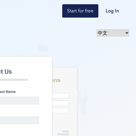
Start for free
Log In