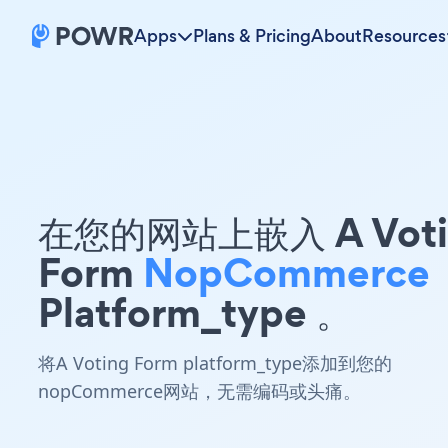
Apps
Plans & Pricing
About
Resources
在您的网站上嵌入 A Voti
Form
NopCommerce
Platform_type 。
将A Voting Form platform_type添加到您的
nopCommerce网站，无需编码或头痛。