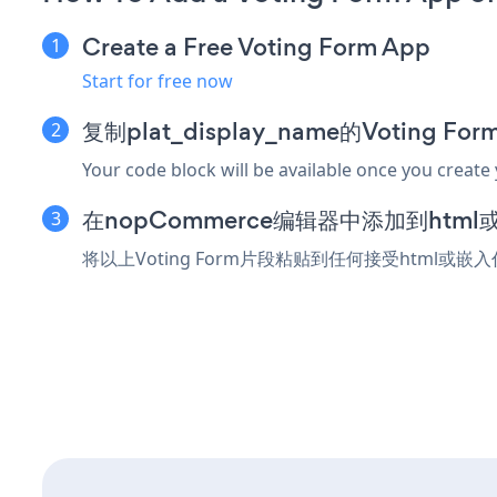
Create a Free Voting Form App
Start for free now
复制plat_display_name的Voting F
Your code block will be available once you create
在nopCommerce编辑器中添加到htm
将以上Voting Form片段粘贴到任何接受html或嵌