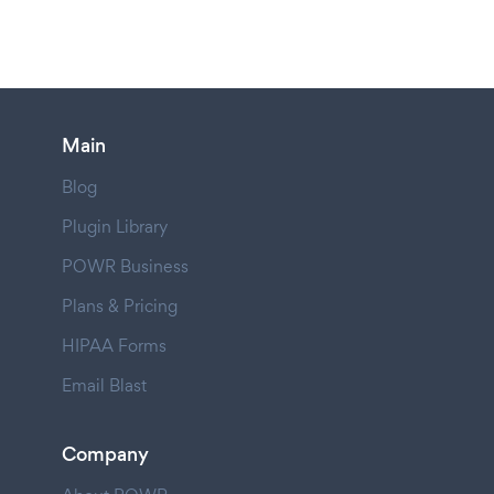
Main
Blog
Plugin Library
POWR Business
Plans & Pricing
HIPAA Forms
Email Blast
Company