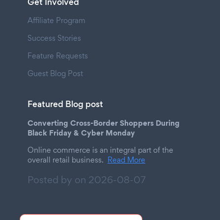
Get Involved
Affiliate Program
Success Stories
Feature Requests
Guest Blog Post
Featured Blog post
Converting Cross-Border Shoppers During
Black Friday & Cyber Monday
Online commerce is an integral part of the
overall retail business.
Read More
Posted by on
2026-08-07