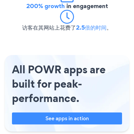
200% growth
in engagement
访客在其网站上花费了
2.5倍的时间
。
All POWR apps are
built for peak-
performance.
See apps in action