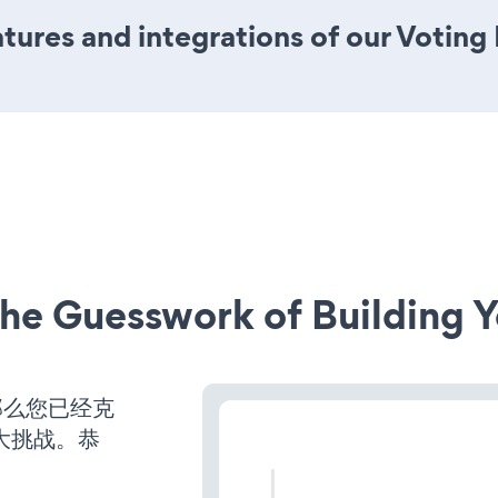
ures and integrations of our Voting
he Guesswork of Building Y
那么您已经克
大挑战。恭