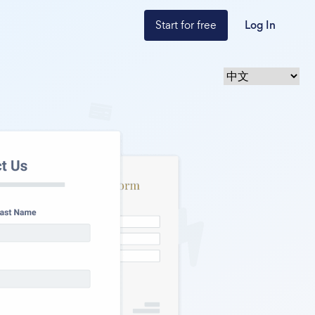
Start for free
Log In