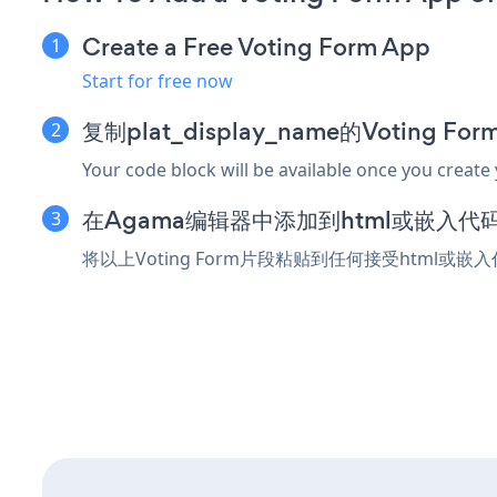
Create a Free Voting Form App
Start for free now
复制plat_display_name的Voting F
Your code block will be available once you create
在Agama编辑器中添加到html或嵌入代
将以上Voting Form片段粘贴到任何接受html或嵌