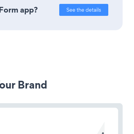
 Form app?
See the details
our Brand