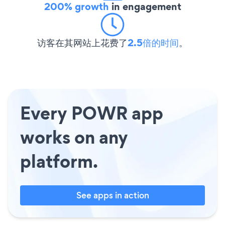
200% growth
in engagement
访客在其网站上花费了
2.5倍的时间
。
Every POWR app
works on any
platform.
See apps in action