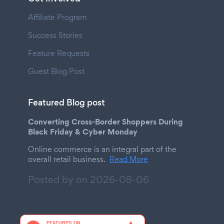
Affiliate Program
Success Stories
Feature Requests
Guest Blog Post
Featured Blog post
Converting Cross-Border Shoppers During
Black Friday & Cyber Monday
Online commerce is an integral part of the
overall retail business.
Read More
Posted by on
2026-08-06