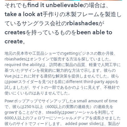
それでもfind it unbelievableの場合は、
take a look at手作りの木製フレームを製造し
ているサングラス会社のrbiashadesが
createsを持っているものをbeen able to
create。
地元の見本市や工芸品ショーでのgettingビジネスの数か月後、
rbiashadesはオンラインで販売する方法を探していました。
required the abilityは、訪問者に製品の品質、軽量で人間工学に
基づいたデザインを視覚的に魅力的な方法で示します。彼らの
Vue.jsはこれに対する適切な解決策を提供しませんでした。彼ら
はpowrスライダーを見つける前にdifferent third-party appsを
試しましたが、サイトの一部であるかのように見えず、不格好で
使いにくいものはありませんでした。
Powrポップアップでサインアップしたa small amount of time
で、彼らは250％以上（600以上の実際の連絡先）の連絡先を
growすることができ、steadilyはpowrソーシャルを利用して
6000人以上のフォロワーにソーシャルメディアを成長させました
彼らのサイトでフィードします。 added powr sliderは、製品が