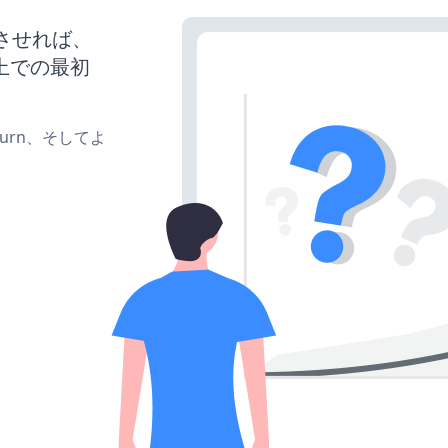
稼働させれば、
上での最初
e、turn、そしてよ