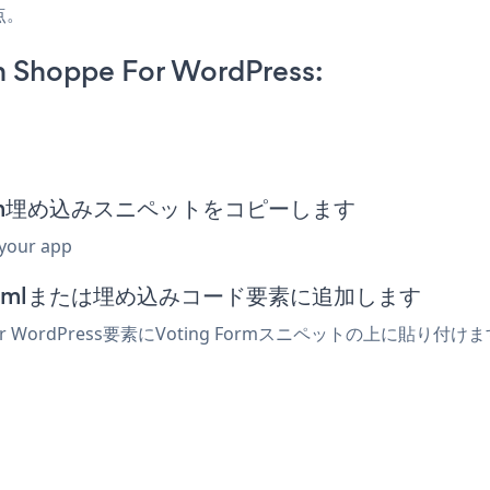
点。
n Shoppe For WordPress:
ng Form埋め込みスニペットをコピーします
 your app
ターでhtmlまたは埋め込みコード要素に追加します
r WordPress要素にVoting Formスニペットの上に貼り付