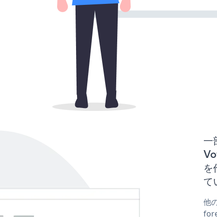
一
Vo
を
て
他の
fo