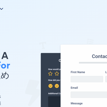
A
or
埋め
s
追