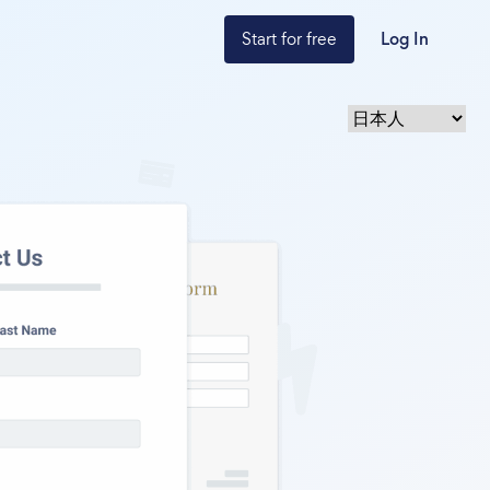
Start for free
Log In