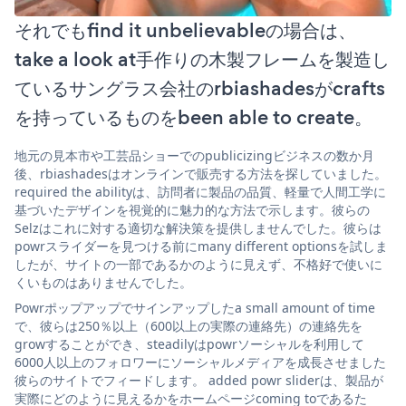
それでもfind it unbelievableの場合は、
take a look at手作りの木製フレームを製造し
ているサングラス会社のrbiashadesがcrafts
を持っているものをbeen able to create。
地元の見本市や工芸品ショーでのpublicizingビジネスの数か月
後、rbiashadesはオンラインで販売する方法を探していました。
required the abilityは、訪問者に製品の品質、軽量で人間工学に
基づいたデザインを視覚的に魅力的な方法で示します。彼らの
Selzはこれに対する適切な解決策を提供しませんでした。彼らは
powrスライダーを見つける前にmany different optionsを試しま
したが、サイトの一部であるかのように見えず、不格好で使いに
くいものはありませんでした。
Powrポップアップでサインアップしたa small amount of time
で、彼らは250％以上（600以上の実際の連絡先）の連絡先を
growすることができ、steadilyはpowrソーシャルを利用して
6000人以上のフォロワーにソーシャルメディアを成長させました
彼らのサイトでフィードします。 added powr sliderは、製品が
実際にどのように見えるかをホームページcoming toであるた