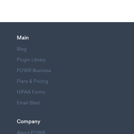
Main
Blog
Plugin Library
POWR Business
Plans & Pricing
HIPAA Forms
Email Blast
Company
About POWR