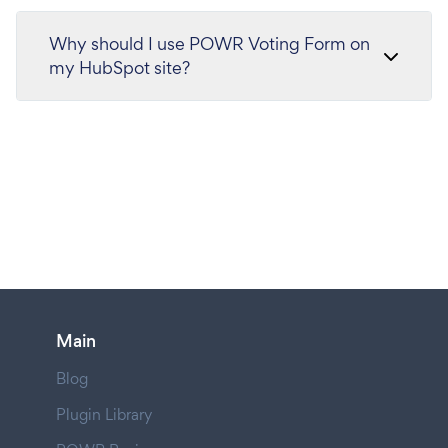
Why should I use POWR Voting Form on
my HubSpot site?
Main
Blog
Plugin Library