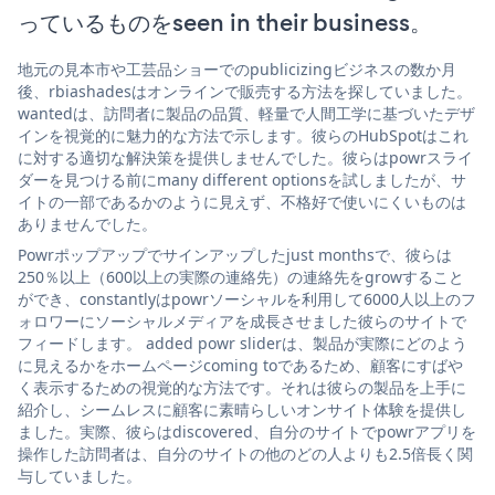
っているものをseen in their business。
地元の見本市や工芸品ショーでのpublicizingビジネスの数か月
後、rbiashadesはオンラインで販売する方法を探していました。
wantedは、訪問者に製品の品質、軽量で人間工学に基づいたデザ
インを視覚的に魅力的な方法で示します。彼らのHubSpotはこれ
に対する適切な解決策を提供しませんでした。彼らはpowrスライ
ダーを見つける前にmany different optionsを試しましたが、サ
イトの一部であるかのように見えず、不格好で使いにくいものは
ありませんでした。
Powrポップアップでサインアップしたjust monthsで、彼らは
250％以上（600以上の実際の連絡先）の連絡先をgrowすること
ができ、constantlyはpowrソーシャルを利用して6000人以上のフ
ォロワーにソーシャルメディアを成長させました彼らのサイトで
フィードします。 added powr sliderは、製品が実際にどのよう
に見えるかをホームページcoming toであるため、顧客にすばや
く表示するための視覚的な方法です。それは彼らの製品を上手に
紹介し、シームレスに顧客に素晴らしいオンサイト体験を提供し
ました。実際、彼らはdiscovered、自分のサイトでpowrアプリを
操作した訪問者は、自分のサイトの他のどの人よりも2.5倍長く関
与していました。