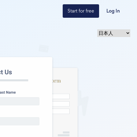
Start for free
Log In