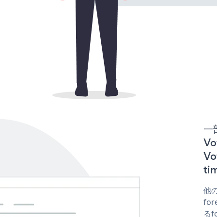
一
Vo
V
t
他の
fo
るf