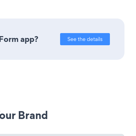
 Form app?
See the details
our Brand