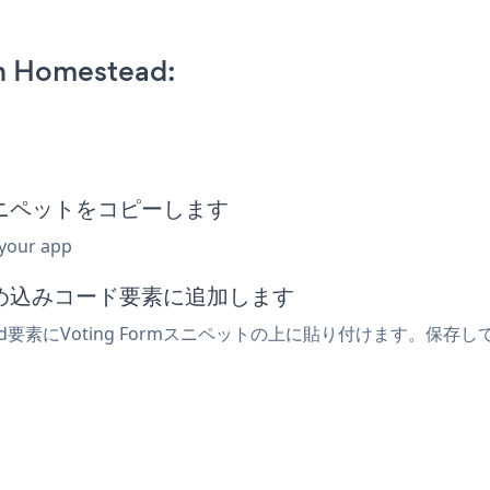
n Homestead:
込みスニペットをコピーします
 your app
は埋め込みコード要素に追加します
d要素にVoting Formスニペットの上に貼り付けます。保存し