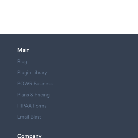
Main
Blog
Plugin Library
POWR Business
Plans & Pricing
HIPAA Forms
Email Blast
Company